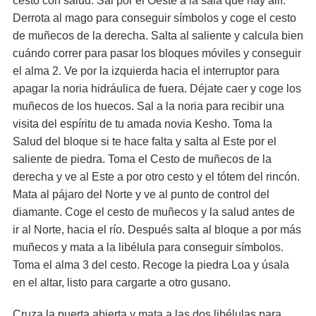
cesto con salud. Sal por el Oeste a la sala que hay allí.
Derrota al mago para conseguir símbolos y coge el cesto
de muñecos de la derecha. Salta al saliente y calcula bien
cuándo correr para pasar los bloques móviles y conseguir
el alma 2. Ve por la izquierda hacia el interruptor para
apagar la noria hidráulica de fuera. Déjate caer y coge los
muñecos de los huecos. Sal a la noria para recibir una
visita del espíritu de tu amada novia Kesho. Toma la
Salud del bloque si te hace falta y salta al Este por el
saliente de piedra. Toma el Cesto de muñecos de la
derecha y ve al Este a por otro cesto y el tótem del rincón.
Mata al pájaro del Norte y ve al punto de control del
diamante. Coge el cesto de muñecos y la salud antes de
ir al Norte, hacia el río. Después salta al bloque a por más
muñecos y mata a la libélula para conseguir símbolos.
Toma el alma 3 del cesto. Recoge la piedra Loa y úsala
en el altar, listo para cargarte a otro gusano.
Cruza la puerta abierta y mata a las dos libélulas para