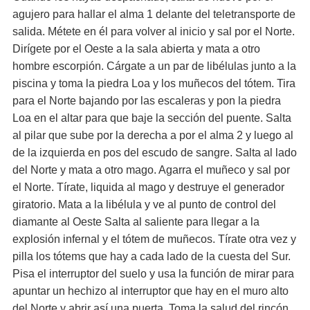
agujero para hallar el alma 1 delante del teletransporte de
salida. Métete en él para volver al inicio y sal por el Norte.
Dirígete por el Oeste a la sala abierta y mata a otro
hombre escorpión. Cárgate a un par de libélulas junto a la
piscina y toma la piedra Loa y los muñecos del tótem. Tira
para el Norte bajando por las escaleras y pon la piedra
Loa en el altar para que baje la sección del puente. Salta
al pilar que sube por la derecha a por el alma 2 y luego al
de la izquierda en pos del escudo de sangre. Salta al lado
del Norte y mata a otro mago. Agarra el muñeco y sal por
el Norte. Tírate, liquida al mago y destruye el generador
giratorio. Mata a la libélula y ve al punto de control del
diamante al Oeste Salta al saliente para llegar a la
explosión infernal y el tótem de muñecos. Tírate otra vez y
pilla los tótems que hay a cada lado de la cuesta del Sur.
Pisa el interruptor del suelo y usa la función de mirar para
apuntar un hechizo al interruptor que hay en el muro alto
del Norte y abrir así una puerta. Toma la salud del rincón