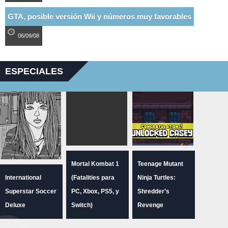
GTA, posible versión Wii y números muy favorables
06/09/08
ESPECIALES
Mortal Kombat 1
Teenage Mutant
International
(Fatalities para
Ninja Turtles:
Superstar Soccer
PC, Xbox, PS5, y
Shredder’s
Deluxe
Switch)
Revenge