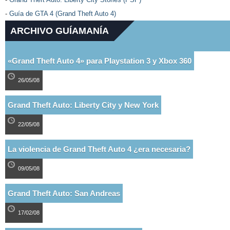
-
Guía de GTA 4 (Grand Theft Auto 4)
ARCHIVO GUÍAMANÍA
«Grand Theft Auto 4» para Playstation 3 y Xbox 360
26/05/08
Grand Theft Auto: Liberty City y New York
22/05/08
La violencia de Grand Theft Auto 4 ¿era necesaria?
09/05/08
Grand Theft Auto: San Andreas
17/02/08