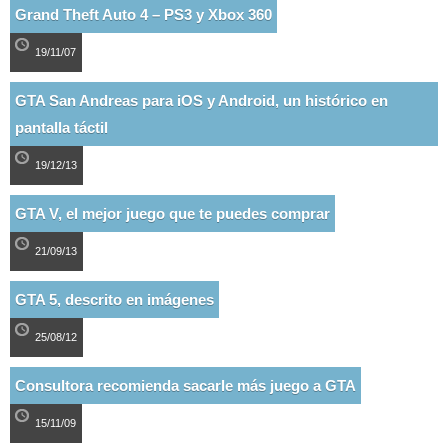
Grand Theft Auto 4 – PS3 y Xbox 360
19/11/07
GTA San Andreas para iOS y Android, un histórico en
pantalla táctil
19/12/13
GTA V, el mejor juego que te puedes comprar
21/09/13
GTA 5, descrito en imágenes
25/08/12
Consultora recomienda sacarle más juego a GTA
15/11/09