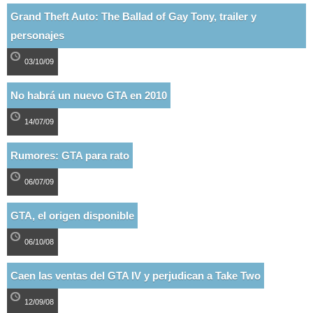
Grand Theft Auto: The Ballad of Gay Tony, trailer y
personajes
03/10/09
No habrá un nuevo GTA en 2010
14/07/09
Rumores: GTA para rato
06/07/09
GTA, el origen disponible
06/10/08
Caen las ventas del GTA IV y perjudican a Take Two
12/09/08