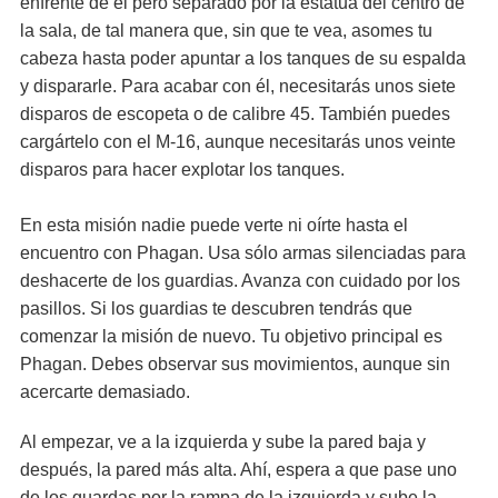
enfrente de él pero separado por la estatua del centro de
la sala, de tal manera que, sin que te vea, asomes tu
cabeza hasta poder apuntar a los tanques de su espalda
y dispararle. Para acabar con él, necesitarás unos siete
disparos de escopeta o de calibre 45. También puedes
cargártelo con el M-16, aunque necesitarás unos veinte
disparos para hacer explotar los tanques.
En esta misión nadie puede verte ni oírte hasta el
encuentro con Phagan. Usa sólo armas silenciadas para
deshacerte de los guardias. Avanza con cuidado por los
pasillos. Si los guardias te descubren tendrás que
comenzar la misión de nuevo. Tu objetivo principal es
Phagan. Debes observar sus movimientos, aunque sin
acercarte demasiado.
Al empezar, ve a la izquierda y sube la pared baja y
después, la pared más alta. Ahí, espera a que pase uno
de los guardas por la rampa de la izquierda y sube la