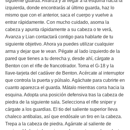
siguiente guarda. Avanza y al llegar a la esquina hacia la
izquierda, donde encontrarás al último guarda, haz lo
mismo que con el anterior, saca el cuerpo y vuelve a
entrar rápidamente. Con mucho cuidado, asoma la
cabeza y apunta rápidamente a su cabeza o te verá,
Avanza y Lian contactará contigo para hablarte de tu
siguiente objetivo. Ahora ya puedes utilizar cualquier
arma y dejar que te vean. Pégate al lado izquierdo de la
pared que tienes a tu derecha y, desde ahí, cárgate a
Benton con el rifle de francotirador. Toma el G-18 y la
llave-tarjeta del cadáver de Benton. Acércate al interruptor
que controla la puerta y púlsalo. Agáchate para cubrirte en
cuanto aparezca el guarda. Mátalo mientras corra hacia la
esquina. Adopta una posición defensiva tras la cabeza de
piedra de la siguiente sala. Selecciona el rifle sniper y
cárgate a los guardias. El tio del saliente superior lleva
chaleco antibalas, así que endósale un tiro en la cabeza.
Trepa a la cabeza de piedra. Agárrate al saliente de