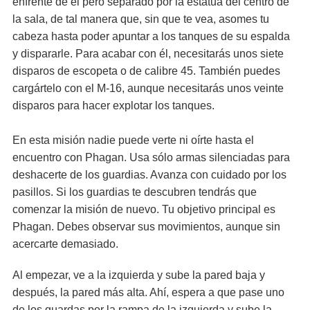
enfrente de él pero separado por la estatua del centro de
la sala, de tal manera que, sin que te vea, asomes tu
cabeza hasta poder apuntar a los tanques de su espalda
y dispararle. Para acabar con él, necesitarás unos siete
disparos de escopeta o de calibre 45. También puedes
cargártelo con el M-16, aunque necesitarás unos veinte
disparos para hacer explotar los tanques.
En esta misión nadie puede verte ni oírte hasta el
encuentro con Phagan. Usa sólo armas silenciadas para
deshacerte de los guardias. Avanza con cuidado por los
pasillos. Si los guardias te descubren tendrás que
comenzar la misión de nuevo. Tu objetivo principal es
Phagan. Debes observar sus movimientos, aunque sin
acercarte demasiado.
Al empezar, ve a la izquierda y sube la pared baja y
después, la pared más alta. Ahí, espera a que pase uno
de los guardas por la rampa de la izquierda y sube la