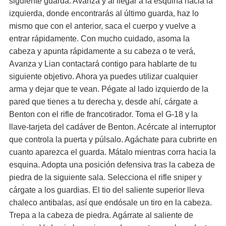
siguiente guarda. Avanza y al llegar a la esquina hacia la
izquierda, donde encontrarás al último guarda, haz lo
mismo que con el anterior, saca el cuerpo y vuelve a
entrar rápidamente. Con mucho cuidado, asoma la
cabeza y apunta rápidamente a su cabeza o te verá,
Avanza y Lian contactará contigo para hablarte de tu
siguiente objetivo. Ahora ya puedes utilizar cualquier
arma y dejar que te vean. Pégate al lado izquierdo de la
pared que tienes a tu derecha y, desde ahí, cárgate a
Benton con el rifle de francotirador. Toma el G-18 y la
llave-tarjeta del cadáver de Benton. Acércate al interruptor
que controla la puerta y púlsalo. Agáchate para cubrirte en
cuanto aparezca el guarda. Mátalo mientras corra hacia la
esquina. Adopta una posición defensiva tras la cabeza de
piedra de la siguiente sala. Selecciona el rifle sniper y
cárgate a los guardias. El tio del saliente superior lleva
chaleco antibalas, así que endósale un tiro en la cabeza.
Trepa a la cabeza de piedra. Agárrate al saliente de