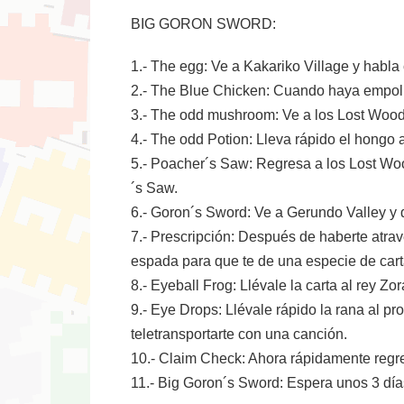
BIG GORON SWORD:
1.- The egg: Ve a Kakariko Village y habla 
2.- The Blue Chicken: Cuando haya empollad
3.- The odd mushroom: Ve a los Lost Wood
4.- The odd Potion: Lleva rápido el hongo a
5.- Poacher´s Saw: Regresa a los Lost Woo
´s Saw.
6.- Goron´s Sword: Ve a Gerundo Valley y 
7.- Prescripción: Después de haberte atra
espada para que te de una especie de cart
8.- Eyeball Frog: Llévale la carta al rey Zo
9.- Eye Drops: Llévale rápido la rana al pr
teletransportarte con una canción.
10.- Claim Check: Ahora rápidamente regre
11.- Big Goron´s Sword: Espera unos 3 día