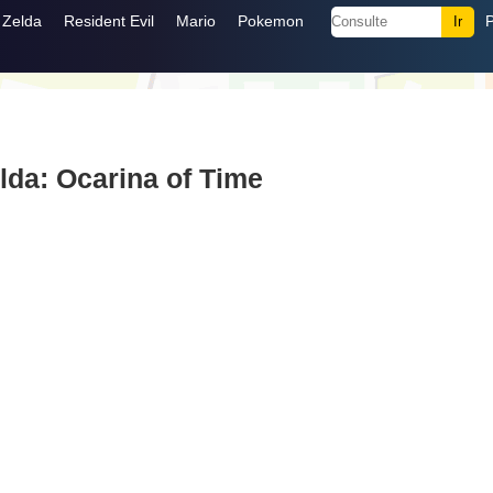
Zelda
Resident Evil
Mario
Pokemon
lda: Ocarina of Time