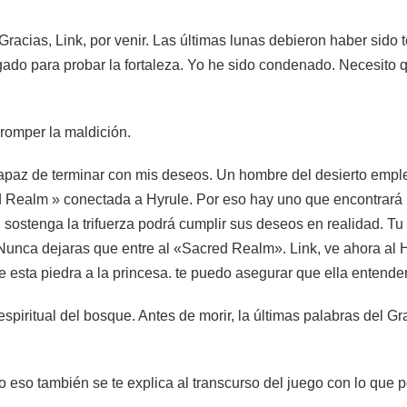
Gracias, Link, por venir. Las últimas lunas debieron haber sido t
ado para probar la fortaleza. Yo he sido condenado. Necesito q
 romper la maldición.
s capaz de terminar con mis deseos. Un hombre del desierto emp
Realm » conectada a Hyrule. Por eso hay uno que encontrará la r
 sostenga la trifuerza podrá cumplir sus deseos en realidad. T
. Nunca dejaras que entre al «Sacred Realm». Link, ve ahora al
e esta piedra a la princesa. te puedo asegurar que ella entende
espiritual del bosque. Antes de morir, la últimas palabras del Gr
odo eso también se te explica al transcurso del juego con lo que