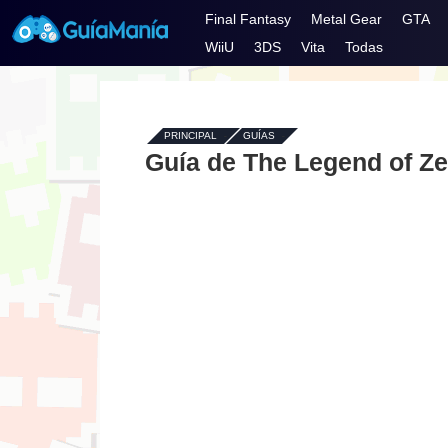
Final Fantasy
Metal Gear
GTA
WiiU
3DS
Vita
Todas
PRINCIPAL
-
GUÍAS
-
Guía de The Legend of Ze