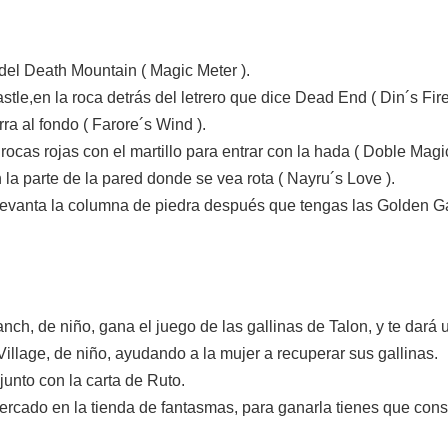
 del Death Mountain ( Magic Meter ).
stle,en la roca detrás del letrero que dice Dead End ( Din´s Fire
ra al fondo ( Farore´s Wind ).
rocas rojas con el martillo para entrar con la hada ( Doble Magic
a parte de la pared donde se vea rota ( Nayru´s Love ).
, levanta la columna de piedra después que tengas las Golden G
ch, de niño, gana el juego de las gallinas de Talon, y te dará 
illage, de niño, ayudando a la mujer a recuperar sus gallinas.
junto con la carta de Ruto.
mercado en la tienda de fantasmas, para ganarla tienes que con