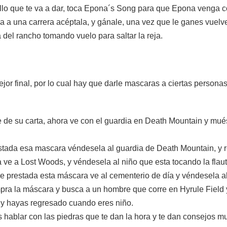
allo que te va a dar, toca Epona´s Song para que Epona venga co
ara a una carrera acéptala, y gánale, una vez que le ganes vuelve
 del rancho tomando vuelo para saltar la reja.
ejor final, por lo cual hay que darle mascaras a ciertas persona
te de su carta, ahora ve con el guardia en Death Mountain y mués
stada esa mascara véndesela al guardia de Death Mountain, y r
 ve a Lost Woods, y véndesela al niño que esta tocando la flaut
e prestada esta máscara ve al cementerio de día y véndesela al 
pra la máscara y busca a un hombre que corre en Hyrule Field
 y hayas regresado cuando eres niño.
 hablar con las piedras que te dan la hora y te dan consejos mu