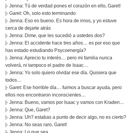
|- Jenna: Tú de verdad pones el corazón en ello, Garet!
|- Garet: Oh, solo esto terminando
|- Jenna: Eso es bueno. Es hora de irnos, y yo estuve
cerca de dejarte atrás
|- Jenna: Dime, que les sucedió a ustedes dos?
|- Jenna: El accidente hace tres años… es por eso que
has estado estudiando Psycoenergía?
|- Jenna: Aprecio tu interés… pero mi familia nunca
volverá, ni tampoco el padre de Isaac…
|- Jenna: Yo solo quiero olvidar ese día. Quisiera que
todos…
|- Garet: Ese horrible día… fuimos a buscar ayuda, pero
ellos nos encontraron inconscientes…
|- Jenna: Bueno, vamos por Isaac y vamos con Kraden…
|- Jenna: Que, Garet?
|- Jenna: Uh? estabas a punto de decir algo, no es cierto?
|- Jenna: No seas raro, Garet!
|- Jenna: Lo que sea…