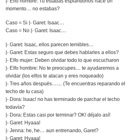
|- Elfo hombre: Tu estabas espiándonos hace un
momento… no estabas?
Caso = Si |- Garet: Isaac…
Caso = No |- Garet: Isaac…
|- Garet: Isaac, ellos parecen temibles…
|- Garet: Estas seguro que debes hablarles a ellos?
|- Elfo mujer: Deben olvidar todo lo que escucharon
|- Elfo hombre: No te preocupes… te ayudaremos a
olvidar (los elfos te atacan y eres noqueado)
|- Tres años después…… (Te encuentras reparando el
techo de tu casa)
|- Dora: Isaac! no has terminado de parchar el techo
todavía?
|- Dora: Estas casi por terminar? OK! déjalo así!
|- Garet: Hyaaa!
|- Jenna: he, he… aun entrenando, Garet?
|- Garet: Hyaaa!