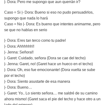
|- Dora: Pero me supongo que aun querrán ir?
Caso = Si |- Dora: Bueno si eso no pudo persuadirlos,
supongo que nada lo hará
Caso = No |- Dora: Es bueno que intentes animarme, pero
se que no hablas en serio
|- Dora: Eres tan terco como tu padre!
|- Dora: Ahhhhhh!!
|- Jenna: Señora!!
|- Garet: Cuidado, señora (Dora se cae del techo)
|- Jenna: Garet, no! (Garet hace un hueco en el techo)
|- Dora: Oh, eso fue emocionante! (Dora vuelta se sube
por el techo)
|- Dora: Siento asustarte de esa manera
|- Dora: Bueno…
|- Garet: Yo.. Lo siento señora… me saldré de su camino
ahora mismo! (Garet saca el pie del techo y hace otro a un
lado del primero)