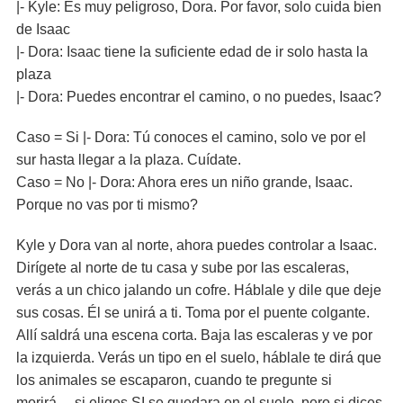
|- Kyle: Es muy peligroso, Dora. Por favor, solo cuida bien
de Isaac
|- Dora: Isaac tiene la suficiente edad de ir solo hasta la
plaza
|- Dora: Puedes encontrar el camino, o no puedes, Isaac?
Caso = Si |- Dora: Tú conoces el camino, solo ve por el
sur hasta llegar a la plaza. Cuídate.
Caso = No |- Dora: Ahora eres un niño grande, Isaac.
Porque no vas por ti mismo?
Kyle y Dora van al norte, ahora puedes controlar a Isaac.
Dirígete al norte de tu casa y sube por las escaleras,
verás a un chico jalando un cofre. Háblale y dile que deje
sus cosas. Él se unirá a ti. Toma por el puente colgante.
Allí saldrá una escena corta. Baja las escaleras y ve por
la izquierda. Verás un tipo en el suelo, háblale te dirá que
los animales se escaparon, cuando te pregunte si
morirá… si eliges SI se quedara en el suelo, pero si dices