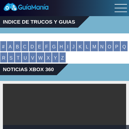
INDICE DE TRUCOS Y GUIAS
#
A
B
C
D
E
F
G
H
I
J
K
L
M
N
O
P
Q
R
S
T
U
V
W
X
Y
Z
NOTICIAS XBOX 360