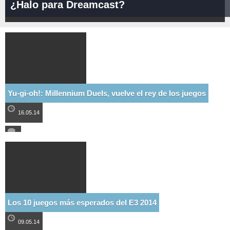
¿Halo para Dreamcast?
Yu-gi-oh!: Millennium Duels, vuelve el rey de los juegos
16.05.14
Los 10 juegos más esperados del E3 2014
09.05.14