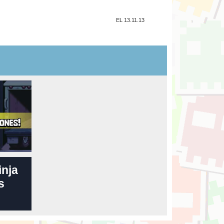
EL 13.11.13
inja
s