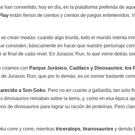
se han convertido, hoy en día, en la plataforma preferida de aqu
Play
están llenos de cientos y cientos de juegos entretenidos. 
se crean modas: cuando algo triunfa, todo el mundo intenta imit
que consisten, básicamente en hacer que nuestro personaje cor
r al final de cada nivel. En Jurassic Run, lo que viene detrás so
os criamos con
Parque Jurásico, Cadilacs y Dinosaurios, los P
or de Jurassic Run, que por lo demás, es un runner bastante com
parecido a Son Goku
. Pero no en cuanto a gallardía, tan solo fí
s dinosaurios reinaban sobre la tierra, y, como en esa época a
evos de dinosaurios para lograr su ración de proteínas. Pero clar
ku corre y corre, mientras
triceratops, tiranosaurios
y demás bi