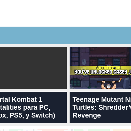
rtal Kombat 1
Teenage Mutant N
talities para PC,
Turtles: Shredder’
x, PS5, y Switch)
Revenge