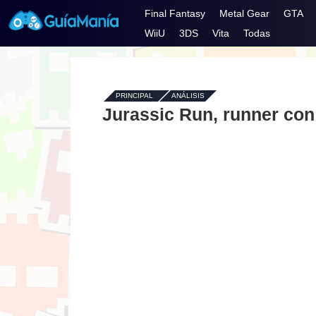
Final Fantasy
Metal Gear
GTA
WiiU
3DS
Vita
Todas
PRINCIPAL
-
ANÁLISIS
Jurassic Run, runner con