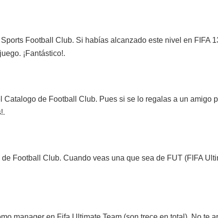
 Sports Football Club. Si habías alcanzado este nivel en FIFA 13
juego. ¡Fantástico!.
 Catalogo de Football Club. Pues si se lo regalas a un amigo 
!.
 de Football Club. Cuando veas una que sea de FUT (FIFA Ultima
omo manager en Fifa Ultimate Team (son trece en total). No te 