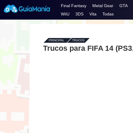
Final Fantasy
Metal Gear
GTA
WiiU
3DS
Vita
Todas
PRINCIPAL
-
TRUCOS
Trucos para FIFA 14 (PS3