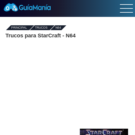
PRINCIPAL
-
TRUCOS
-
N64
Trucos para StarCraft - N64