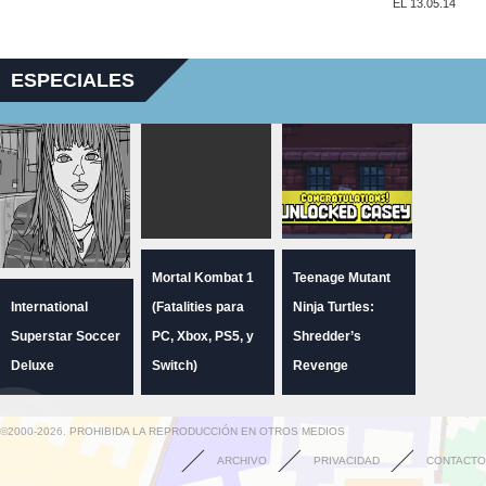
EL 13.05.14
ESPECIALES
Mortal Kombat 1
Teenage Mutant
International
(Fatalities para
Ninja Turtles:
Superstar Soccer
PC, Xbox, PS5, y
Shredder’s
Deluxe
Switch)
Revenge
©2000-2026. PROHIBIDA LA REPRODUCCIÓN EN OTROS MEDIOS
ARCHIVO
PRIVACIDAD
CONTACTO