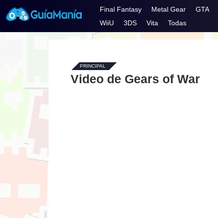
Final Fantasy
Metal Gear
GTA
WiiU
3DS
Vita
Todas
PRINCIPAL
-
Video de Gears of War