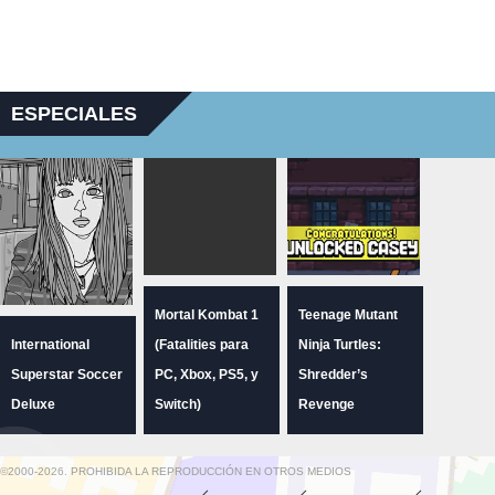
ESPECIALES
Mortal Kombat 1
Teenage Mutant
International
(Fatalities para
Ninja Turtles:
Superstar Soccer
PC, Xbox, PS5, y
Shredder’s
Deluxe
Switch)
Revenge
©2000-2026. PROHIBIDA LA REPRODUCCIÓN EN OTROS MEDIOS