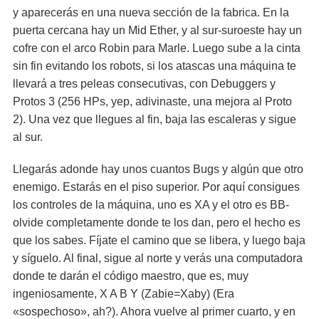
y aparecerás en una nueva sección de la fabrica. En la
puerta cercana hay un Mid Ether, y al sur-suroeste hay un
cofre con el arco Robin para Marle. Luego sube a la cinta
sin fin evitando los robots, si los atascas una máquina te
llevará a tres peleas consecutivas, con Debuggers y
Protos 3 (256 HPs, yep, adivinaste, una mejora al Proto
2). Una vez que llegues al fin, baja las escaleras y sigue
al sur.
Llegarás adonde hay unos cuantos Bugs y algún que otro
enemigo. Estarás en el piso superior. Por aquí consigues
los controles de la máquina, uno es XA y el otro es BB-
olvide completamente donde te los dan, pero el hecho es
que los sabes. Fíjate el camino que se libera, y luego baja
y síguelo. Al final, sigue al norte y verás una computadora
donde te darán el código maestro, que es, muy
ingeniosamente, X A B Y (Zabie=Xaby) (Era
«sospechoso», ah?). Ahora vuelve al primer cuarto, y en