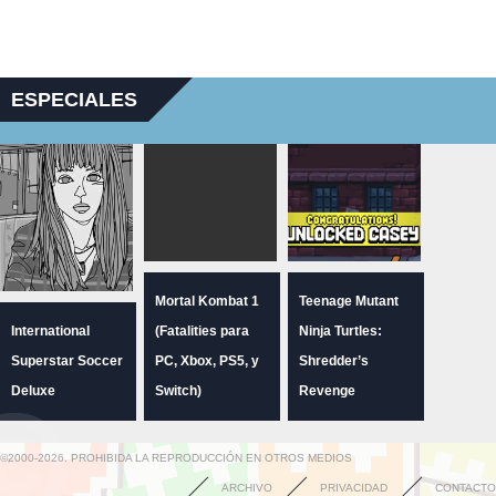
ESPECIALES
Mortal Kombat 1
Teenage Mutant
International
(Fatalities para
Ninja Turtles:
Superstar Soccer
PC, Xbox, PS5, y
Shredder’s
Deluxe
Switch)
Revenge
©2000-2026. PROHIBIDA LA REPRODUCCIÓN EN OTROS MEDIOS
ARCHIVO
PRIVACIDAD
CONTACTO