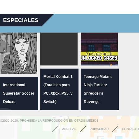
ESPECIALES
Mortal Kombat 1
Teenage Mutant
International
(Fatalities para
Ninja Turtles:
Superstar Soccer
PC, Xbox, PS5, y
Shredder’s
Deluxe
Switch)
Revenge
©2000-2026. PROHIBIDA LA REPRODUCCIÓN EN OTROS MEDIOS
ARCHIVO
PRIVACIDAD
CONTACTO