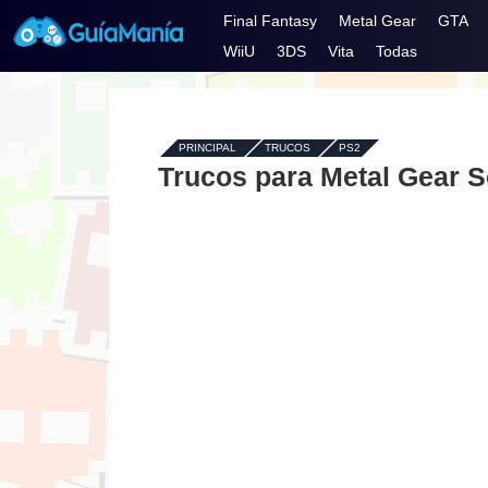
Final Fantasy
Metal Gear
GTA
WiiU
3DS
Vita
Todas
PRINCIPAL
-
TRUCOS
-
PS2
Trucos para Metal Gear S