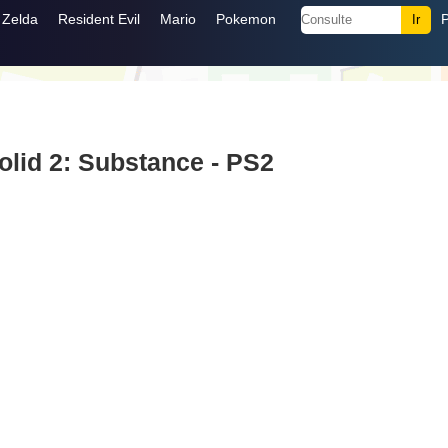
Zelda
Resident Evil
Mario
Pokemon
olid 2: Substance - PS2