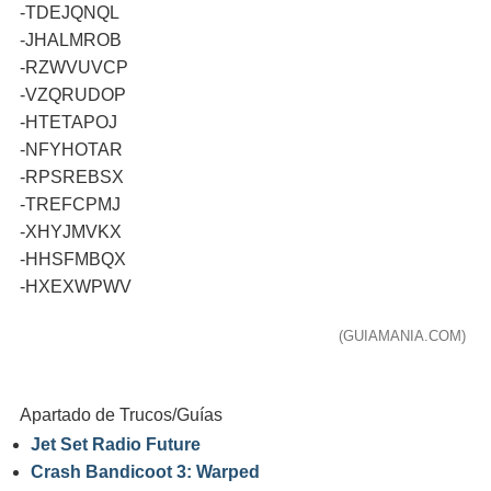
-TDEJQNQL
-JHALMROB
-RZWVUVCP
-VZQRUDOP
-HTETAPOJ
-NFYHOTAR
-RPSREBSX
-TREFCPMJ
-XHYJMVKX
-HHSFMBQX
-HXEXWPWV
(GUIAMANIA.COM)
Apartado de Trucos/Guías
Jet Set Radio Future
Crash Bandicoot 3: Warped