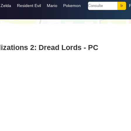
Zelda
Resident Evil
Mario
Pokemon
lizations 2: Dread Lords - PC