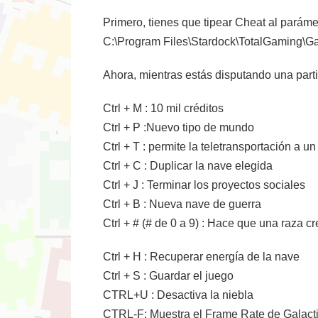
Primero, tienes que tipear Cheat al parámet
C:\Program Files\Stardock\TotalGaming\Ga
Ahora, mientras estás disputando una parti
Ctrl + M : 10 mil créditos
Ctrl + P :Nuevo tipo de mundo
Ctrl + T : permite la teletransportación a un
Ctrl + C : Duplicar la nave elegida
Ctrl + J : Terminar los proyectos sociales
Ctrl + B : Nueva nave de guerra
Ctrl + # (# de 0 a 9) : Hace que una raza c
Ctrl + H : Recuperar energía de la nave
Ctrl + S : Guardar el juego
CTRL+U : Desactiva la niebla
CTRL-F: Muestra el Frame Rate de Galactic