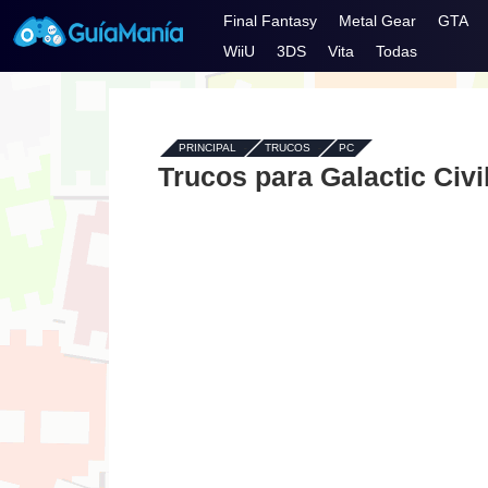
Final Fantasy
Metal Gear
GTA
WiiU
3DS
Vita
Todas
PRINCIPAL
-
TRUCOS
-
PC
Trucos para Galactic Civi