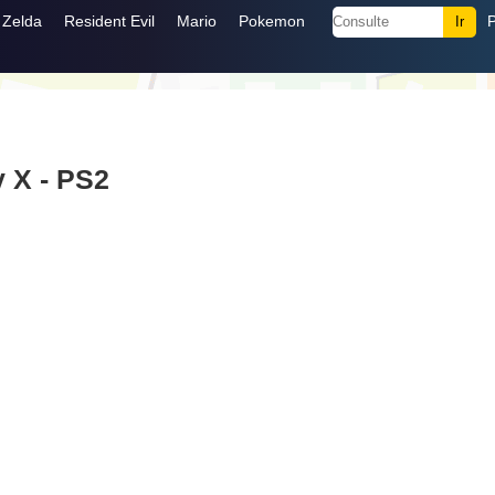
Zelda
Resident Evil
Mario
Pokemon
y X - PS2