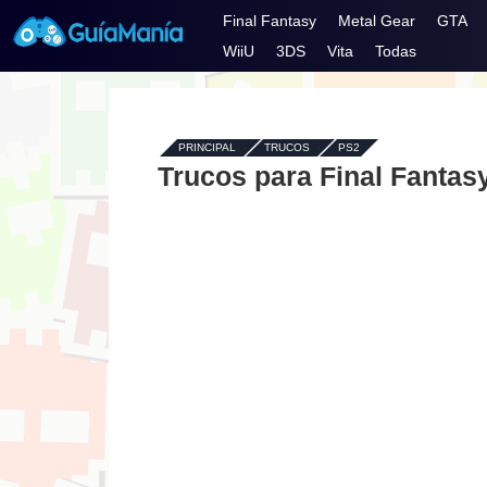
Final Fantasy
Metal Gear
GTA
WiiU
3DS
Vita
Todas
PRINCIPAL
-
TRUCOS
-
PS2
Trucos para Final Fantas