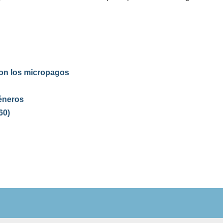
on los micropagos
éneros
60)