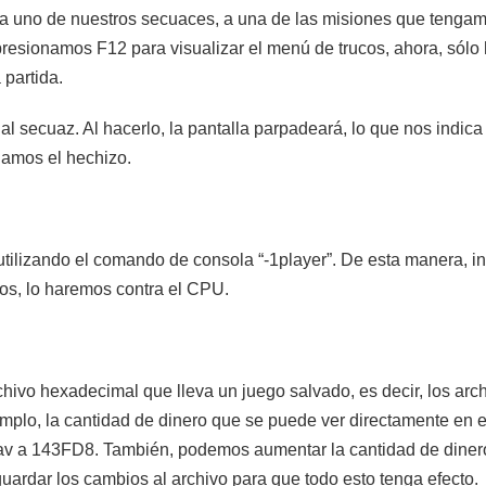
ir a uno de nuestros secuaces, a una de las misiones que tenga
resionamos F12 para visualizar el menú de trucos, ahora, sólo 
 partida.
 al secuaz. Al hacerlo, la pantalla parpadeará, lo que nos indic
namos el hechizo.
 utilizando el comando de consola “-1player”. De esta manera, i
s, lo haremos contra el CPU.
vo hexadecimal que lleva un juego salvado, es decir, los archi
lo, la cantidad de dinero que se puede ver directamente en el 
av a 143FD8. También, podemos aumentar la cantidad de diner
ardar los cambios al archivo para que todo esto tenga efecto.