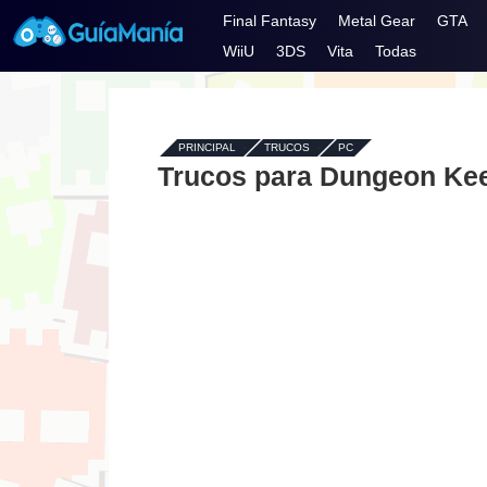
Final Fantasy
Metal Gear
GTA
WiiU
3DS
Vita
Todas
PRINCIPAL
-
TRUCOS
-
PC
Trucos para Dungeon Kee