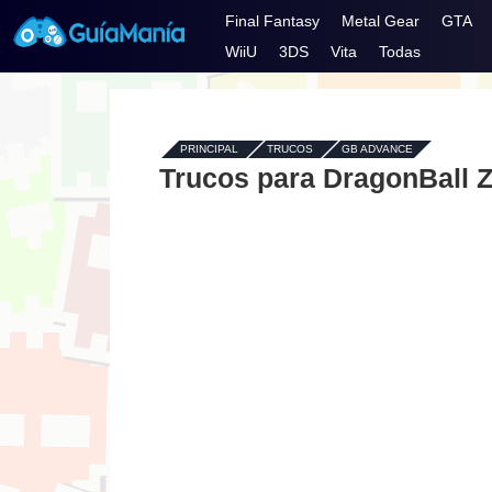
Final Fantasy
Metal Gear
GTA
WiiU
3DS
Vita
Todas
PRINCIPAL
-
TRUCOS
-
GB ADVANCE
Trucos para DragonBall 