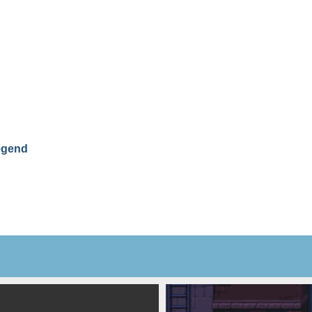
egend