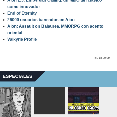
Aion 2.5: Empyrean Calling, un MMO tan clásico
como innovador
End of Eternity
26000 usuarios baneados en Aion
Aion: Assault on Balaurea, MMORPG con acento
oriental
Valkyrie Profile
EL 18.09.09
ESPECIALES