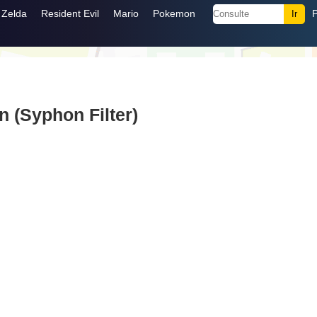
Zelda
Resident Evil
Mario
Pokemon
n (Syphon Filter)