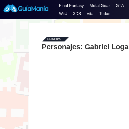
Final Fantasy
Metal Gear
GTA
WiiU
3DS
Vita
Todas
PRINCIPAL
-
Personajes: Gabriel Loga