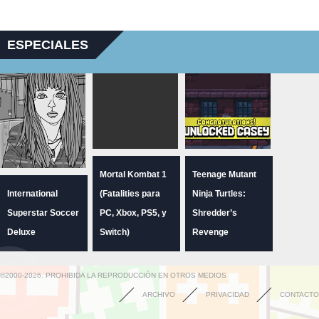
ESPECIALES
Mortal Kombat 1
Teenage Mutant
International
(Fatalities para
Ninja Turtles:
Superstar Soccer
PC, Xbox, PS5, y
Shredder’s
Deluxe
Switch)
Revenge
©2000-2026. PROHIBIDA LA REPRODUCCIÓN EN OTROS MEDIOS
ARCHIVO
PRIVACIDAD
CONTACTO