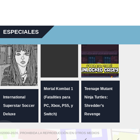
ESPECIALES
Mortal Kombat 1
Teenage Mutant
International
(Fatalities para
Ninja Turtles:
Superstar Soccer
PC, Xbox, PS5, y
Shredder’s
Deluxe
Switch)
Revenge
©2000-2026. PROHIBIDA LA REPRODUCCIÓN EN OTROS MEDIOS