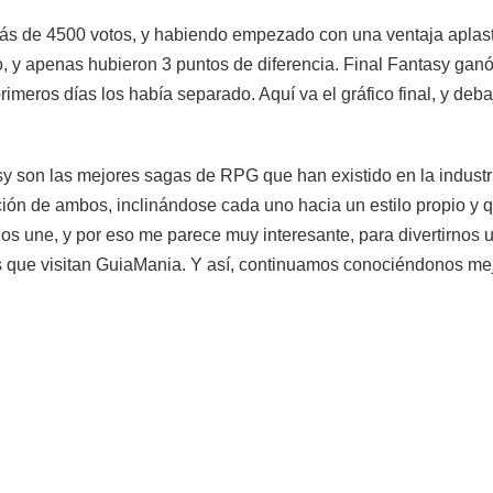
 más de 4500 votos, y habiendo empezado con una ventaja aplas
o, y apenas hubieron 3 puntos de diferencia. Final Fantasy gan
primeros días los había separado. Aquí va el gráfico final, y deb
sy son las mejores sagas de RPG que han existido en la industr
ción de ambos, inclinándose cada uno hacia un estilo propio y 
los une, y por eso me parece muy interesante, para divertirnos 
os que visitan GuiaMania. Y así, continuamos conociéndonos mej