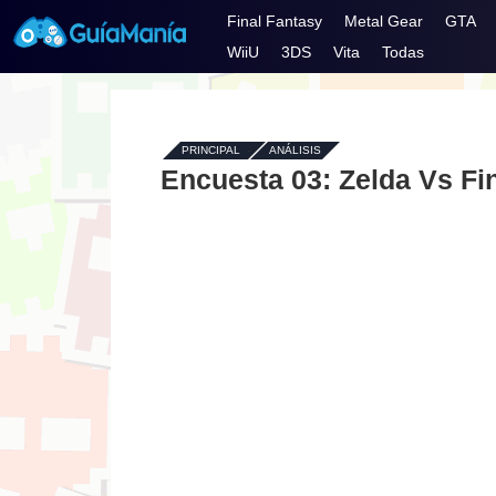
Final Fantasy
Metal Gear
GTA
WiiU
3DS
Vita
Todas
PRINCIPAL
-
ANÁLISIS
Encuesta 03: Zelda Vs Fi