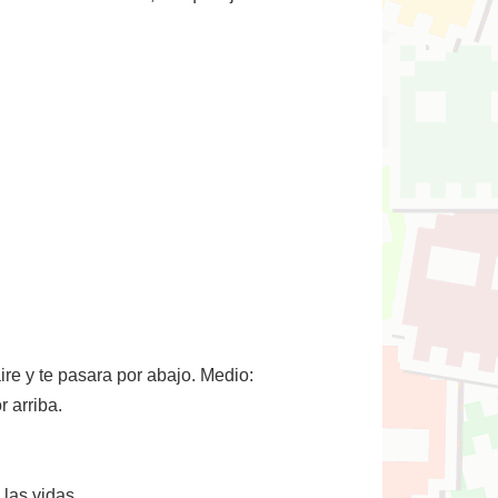
re y te pasara por abajo. Medio:
 arriba.
 las vidas.