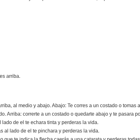
es arriba.
iba, al medio y abajo. Abajo: Te corres a un costado o tomas ai
. Arriba: correrte a un costado o quedarte abajo y te pasara por
lado de el te echara tinta y perderas la vida.
 al lado de el te pinchara y perderas la vida.
do que te indica la flecha caerás a una catarata y perderas todas