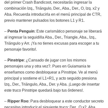
del primer Crash Bandicoot, necesitarás ingresar la
combinación Izq., Triángulo, Der., Aba., Der., O, Izq. x2 y
Aba. Recuerda introducirla en el menú principal de CTR,
previo mantener pulsados los botones L1 y R1.
–
Penta Penguin
: Este carismático personaje se liberará
al ingresar la seguidilla Aba., Der., Triangle, Aba., Izq.,
Triángulo y Arr. ¡Ya no tienes excusas para escoger a tu
personaje favorito!.
–
Pinstripe
: ¿Cansado de jugar con los mismos
personajes una y otra vez?. Pues en Guiamania te
enseñamos como desbloquear a Pinstripe. Ve al menú
principal y sostiene el L1+R1, y acto seguido presiona
Izq., Der., Triángulo, Aba., Der. y Aba. ¡Luego de insertar
este truco Pinstripe quedará bajo tus órdenes!.
–
Ripper Roo
: Para desbloquear a este conductor secreto
necesitas introducir el siguiente truco: Der., O x2, Aba.,