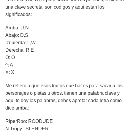
una clave secreta, son codigos y aqui estan los
significados:
Arriba: U,N
Abajo: D,S
Izquierda: L,W
Derecha: R,E
O: O
^: A
X: X
Me refiero a que esos trucos que haces para sacar a los
personajes o pistas u otros, tienen una palabra clave y
aqui te doy las palabras, debes apretar cada letra como
dice arriba:
RiperRoo: ROODUDE
N.Tropy : SLENDER