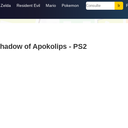
Zelda
Resident Evil
Mario
Pokemon
hadow of Apokolips - PS2