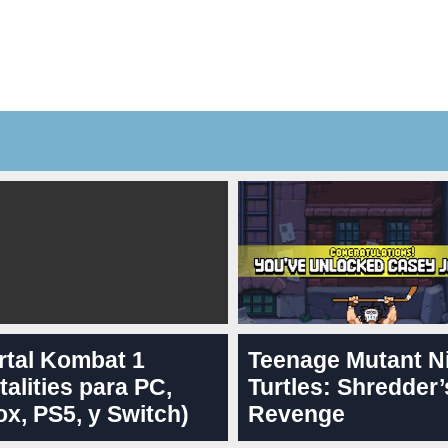
rtal Kombat 1
Teenage Mutant N
talities para PC,
Turtles: Shredder’
x, PS5, y Switch)
Revenge