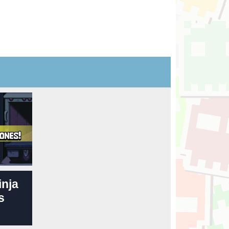
inja
s