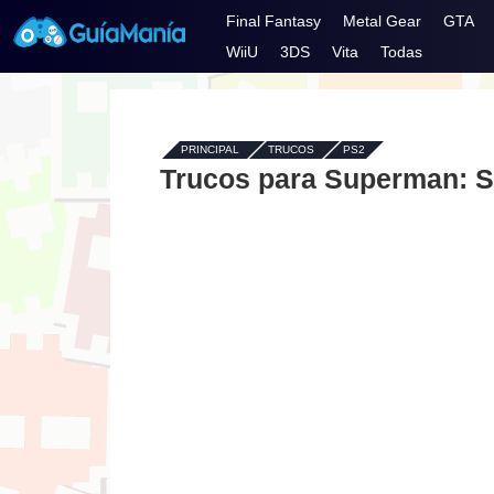
Final Fantasy
Metal Gear
GTA
WiiU
3DS
Vita
Todas
PRINCIPAL
-
TRUCOS
-
PS2
Trucos para Superman: S