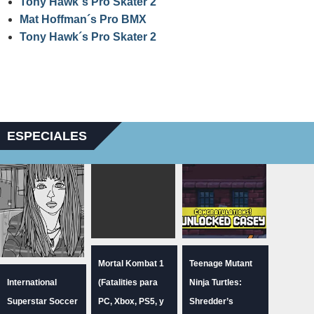
Tony Hawk´s Pro Skater 2
Mat Hoffman´s Pro BMX
Tony Hawk´s Pro Skater 2
ESPECIALES
Mortal Kombat 1
Teenage Mutant
International
(Fatalities para
Ninja Turtles:
Superstar Soccer
PC, Xbox, PS5, y
Shredder’s