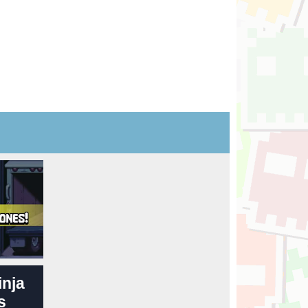
inja
s