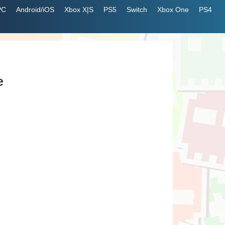
PC
Android/iOS
Xbox X|S
PS5
Switch
Xbox One
PS4
e