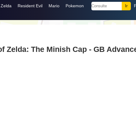
Zelda
Resident Evil
Mario
Pokemon
of Zelda: The Minish Cap - GB Advanc