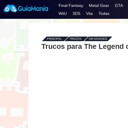
Final Fantasy
Metal Gear
GTA
WiiU
3DS
Vita
Todas
PRINCIPAL
-
TRUCOS
-
GB ADVANCE
Trucos para The Legend 