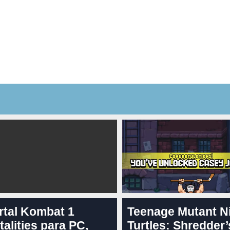
rtal Kombat 1
Teenage Mutant N
talities para PC,
Turtles: Shredder’