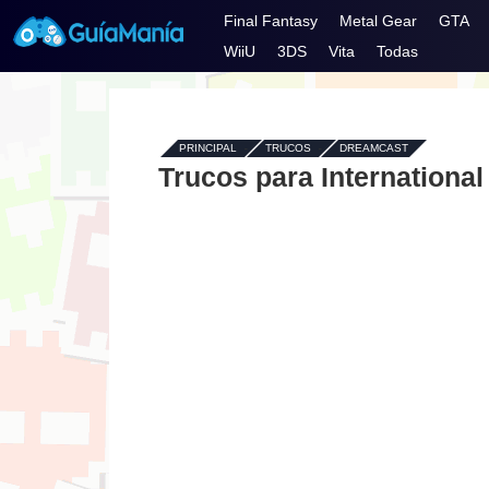
Final Fantasy
Metal Gear
GTA
WiiU
3DS
Vita
Todas
PRINCIPAL
-
TRUCOS
-
DREAMCAST
Trucos para International