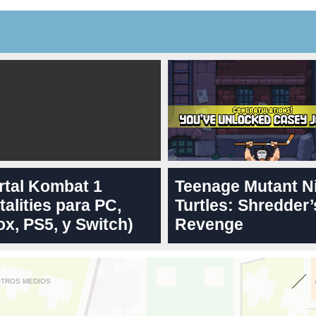
rtal Kombat 1
Teenage Mutant N
talities para PC,
Turtles: Shredder’
x, PS5, y Switch)
Revenge
OTROS MEDIOS