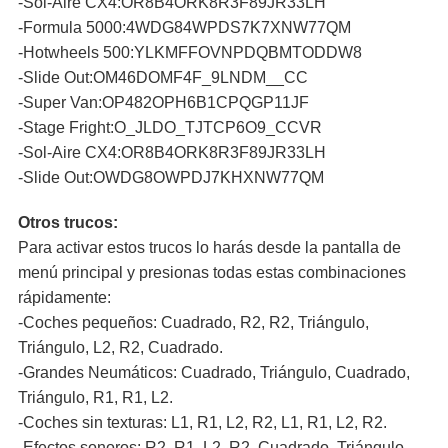
-Sol-Aire CX4:OR8B4ORK8R3F89JR33LH
-Formula 5000:4WDG84WPDS7K7XNW77QM
-Hotwheels 500:YLKMFFOVNPDQBMTODDW8
-Slide Out:OM46DOMF4F_9LNDM__CC
-Super Van:OP482OPH6B1CPQGP11JF
-Stage Fright:O_JLDO_TJTCP6O9_CCVR
-Sol-Aire CX4:OR8B4ORK8R3F89JR33LH
-Slide Out:OWDG8OWPDJ7KHXNW77QM
Otros trucos:
Para activar estos trucos lo harás desde la pantalla de
menú principal y presionas todas estas combinaciones
rápidamente:
-Coches pequeños: Cuadrado, R2, R2, Triángulo,
Triángulo, L2, R2, Cuadrado.
-Grandes Neumáticos: Cuadrado, Triángulo, Cuadrado,
Triángulo, R1, R1, L2.
-Coches sin texturas: L1, R1, L2, R2, L1, R1, L2, R2.
-Efectos sonoros: R2, R1, L2, R2, Cuadrado, Triángulo,