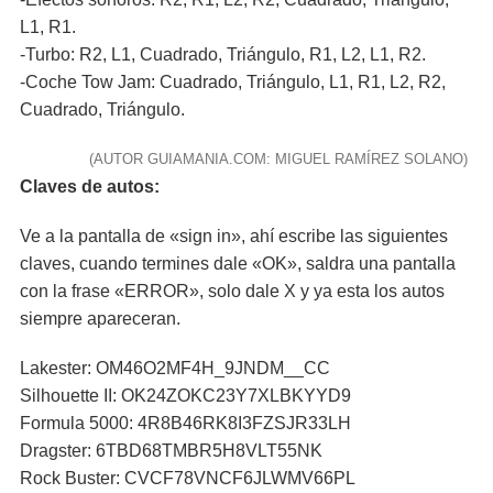
L1, R1.
-Turbo: R2, L1, Cuadrado, Triángulo, R1, L2, L1, R2.
-Coche Tow Jam: Cuadrado, Triángulo, L1, R1, L2, R2,
Cuadrado, Triángulo.
(AUTOR GUIAMANIA.COM: MIGUEL RAMÍREZ SOLANO)
Claves de autos:
Ve a la pantalla de «sign in», ahí escribe las siguientes
claves, cuando termines dale «OK», saldra una pantalla
con la frase «ERROR», solo dale X y ya esta los autos
siempre apareceran.
Lakester: OM46O2MF4H_9JNDM__CC
Silhouette II: OK24ZOKC23Y7XLBKYYD9
Formula 5000: 4R8B46RK8I3FZSJR33LH
Dragster: 6TBD68TMBR5H8VLT55NK
Rock Buster: CVCF78VNCF6JLWMV66PL