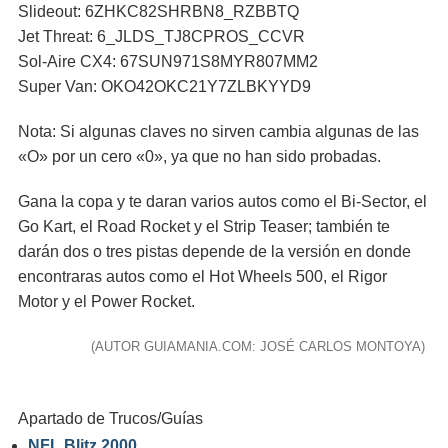
Slideout: 6ZHKC82SHRBN8_RZBBTQ
Jet Threat: 6_JLDS_TJ8CPROS_CCVR
Sol-Aire CX4: 67SUN971S8MYR807MM2
Super Van: OKO42OKC21Y7ZLBKYYD9
Nota: Si algunas claves no sirven cambia algunas de las
«O» por un cero «0», ya que no han sido probadas.
Gana la copa y te daran varios autos como el Bi-Sector, el
Go Kart, el Road Rocket y el Strip Teaser; también te
darán dos o tres pistas depende de la versión en donde
encontraras autos como el Hot Wheels 500, el Rigor
Motor y el Power Rocket.
(AUTOR GUIAMANIA.COM: JOSÉ CARLOS MONTOYA)
Apartado de Trucos/Guías
NFL Blitz 2000