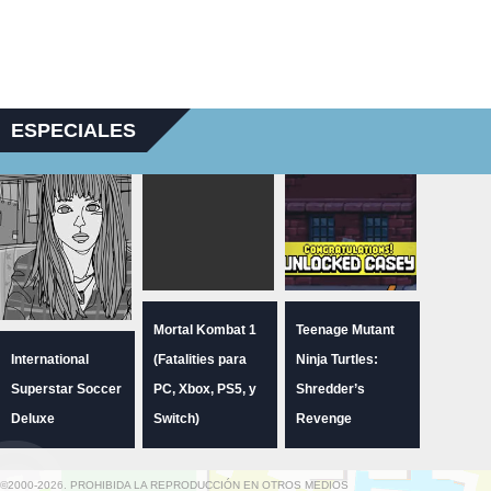
ESPECIALES
Mortal Kombat 1
Teenage Mutant
International
(Fatalities para
Ninja Turtles:
Superstar Soccer
PC, Xbox, PS5, y
Shredder’s
Deluxe
Switch)
Revenge
©2000-2026. PROHIBIDA LA REPRODUCCIÓN EN OTROS MEDIOS