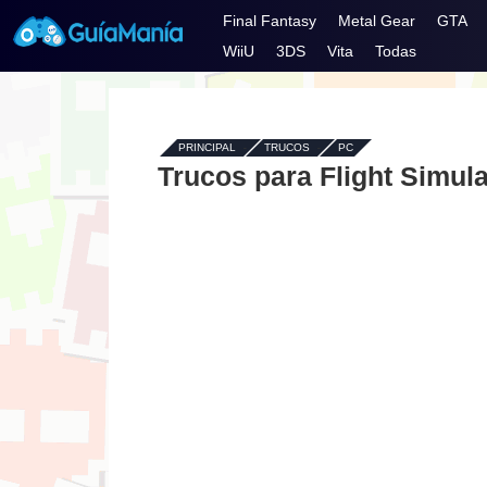
Final Fantasy
Metal Gear
GTA
WiiU
3DS
Vita
Todas
PRINCIPAL
-
TRUCOS
-
PC
Trucos para Flight Simula