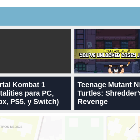
rtal Kombat 1
Teenage Mutant N
talities para PC,
Turtles: Shredder’
x, PS5, y Switch)
Revenge
OTROS MEDIOS