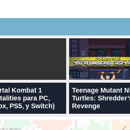
rtal Kombat 1
Teenage Mutant N
talities para PC,
Turtles: Shredder’
x, PS5, y Switch)
Revenge
OTROS MEDIOS