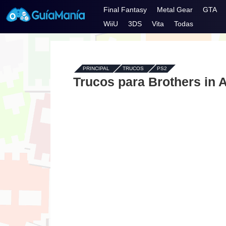
Final Fantasy
Metal Gear
GTA
WiiU
3DS
Vita
Todas
PRINCIPAL
-
TRUCOS
-
PS2
Trucos para Brothers in A