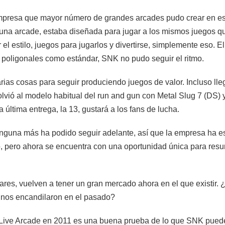
empresa que mayor número de grandes arcades pudo crear en e
 una arcade, estaba diseñada para jugar a los mismos juegos q
 el estilo, juegos para jugarlos y divertirse, simplemente eso. 
os poligonales como estándar, SNK no pudo seguir el ritmo.
as cosas para seguir produciendo juegos de valor. Incluso llegó
volvió al modelo habitual del run and gun con Metal Slug 7 (DS
la última entrega, la 13, gustará a los fans de lucha.
 ninguna más ha podido seguir adelante, así que la empresa ha 
, pero ahora se encuentra con una oportunidad única para resur
ilares, vuelven a tener un gran mercado ahora en el que existir
 nos encandilaron en el pasado?
ive Arcade en 2011 es una buena prueba de lo que SNK puede h