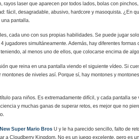
 rayos laser que aparecen por todos lados, bolas con pincho
tad: fácil, desagradable, abusivo, hardcore y masoquista. ¿En qu
una pantalla.
es, cada uno con sus propias habilidades. Se puede jugar sol
a 4 jugadores simultáneamente. Además, hay diferentes formas d
 teniendo, al menos uno de ellos, que colocarse encima de algo
ón que reina en una pantalla viendo el siguiente vídeo. Si cue
ar montones de niveles así. Porque sí, hay montones y montone
ítulo para niños. Es extremadamente difícil, y cada pantalla se 
paciencia y muchas ganas de superar retos, es mejor que no pie
o.
New Super Mario Bros
U y le ha parecido sencillo, falto de r
ar a Cloudberry Kingdom. No es un juego excelente, pero es una