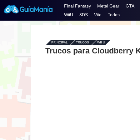
Final Fantasy
Metal Gear
GTA
WiiU
3DS
Vita
Todas
PRINCIPAL
-
TRUCOS
-
WII U
Trucos para Cloudberry 