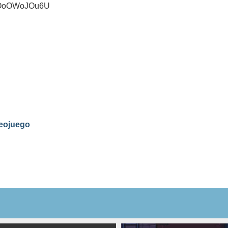
=lOoOWoJOu6U
deojuego