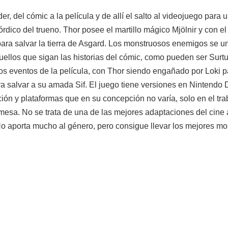
r, del cómic a la película y de allí el salto al videojuego para
nórdico del trueno. Thor posee el martillo mágico Mjölnir y con el
para salvar la tierra de Asgard. Los monstruosos enemigos se 
ellos que sigan las historias del cómic, como pueden ser Surtur
os eventos de la película, con Thor siendo engañado por Loki p
ara salvar a su amada Sif. El juego tiene versiones en Nintend
ión y plataformas que en su concepción no varía, solo en el tr
mesa. No se trata de una de las mejores adaptaciones del cine a
 No aporta mucho al género, pero consigue llevar los mejores m