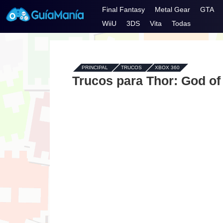
Final Fantasy
Metal Gear
GTA
WiiU
3DS
Vita
Todas
PRINCIPAL
-
TRUCOS
-
XBOX 360
Trucos para Thor: God of