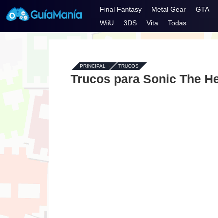
Final Fantasy
Metal Gear
GTA
WiiU
3DS
Vita
Todas
PRINCIPAL
-
TRUCOS
Trucos para Sonic The He