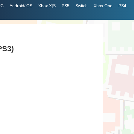
PC
Android/iOS
Xbox X|S
PS5
Switch
Xbox One
PS4
PS3)