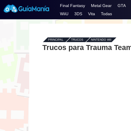
Final Fantasy
Metal Gear
GTA
WiiU
3DS
Vita
Todas
PRINCIPAL
-
TRUCOS
›
NINTENDO WII
Trucos para Trauma Team