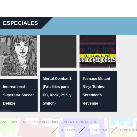
ESPECIALES
Mortal Kombat 1
Teenage Mutant
International
(Fatalities para
Ninja Turtles:
Superstar Soccer
PC, Xbox, PS5, y
Shredder’s
Deluxe
Switch)
Revenge
©2000-2026. PROHIBIDA LA REPRODUCCIÓN EN OTROS MEDIOS
ARCHIVO
PRIVACIDAD
CONTACTO