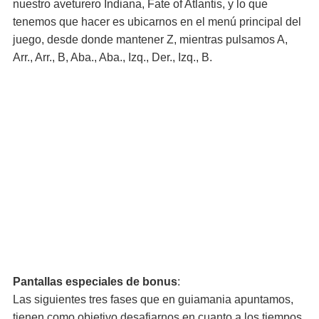
nuestro aveturero Indiana, Fate of Atlantis, y lo que
tenemos que hacer es ubicarnos en el menú principal del
juego, desde donde mantener Z, mientras pulsamos A,
Arr., Arr., B, Aba., Aba., Izq., Der., Izq., B.
Pantallas especiales de bonus
:
Las siguientes tres fases que en guiamania apuntamos,
tienen como objetivo desafiarnos en cuanto a los tiempos