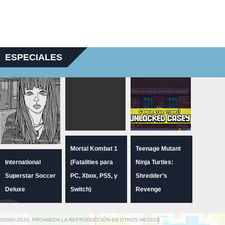
ESPECIALES
Mortal Kombat 1
Teenage Mutant
International
(Fatalities para
Ninja Turtles:
Superstar Soccer
PC, Xbox, PS5, y
Shredder’s
Deluxe
Switch)
Revenge
©2000-2026. PROHIBIDA LA REPRODUCCIÓN EN OTROS MEDIOS