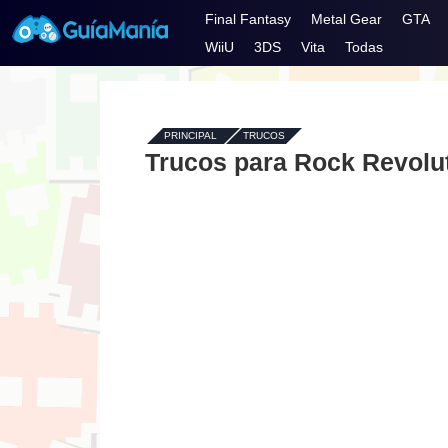
Final Fantasy
Metal Gear
GTA
WiiU
3DS
Vita
Todas
PRINCIPAL
-
TRUCOS
Trucos para Rock Revolut