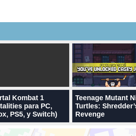
rtal Kombat 1
Teenage Mutant N
talities para PC,
Turtles: Shredder’
x, PS5, y Switch)
Revenge