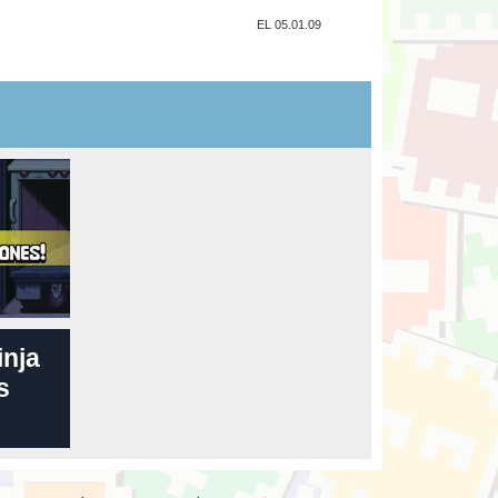
EL 05.01.09
inja
s