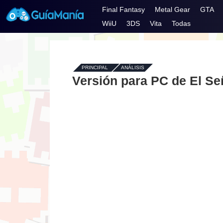
Final Fantasy
Metal Gear
GTA
WiiU
3DS
Vita
Todas
PRINCIPAL
-
ANÁLISIS
Versión para PC de El Señ