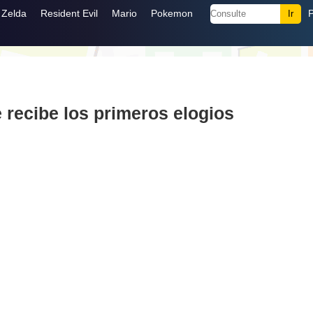
Zelda
Resident Evil
Mario
Pokemon
 recibe los primeros elogios