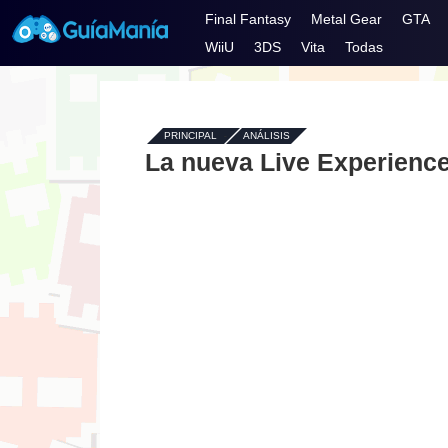
Final Fantasy
Metal Gear
GTA
WiiU
3DS
Vita
Todas
PRINCIPAL
-
ANÁLISIS
La nueva Live Experience