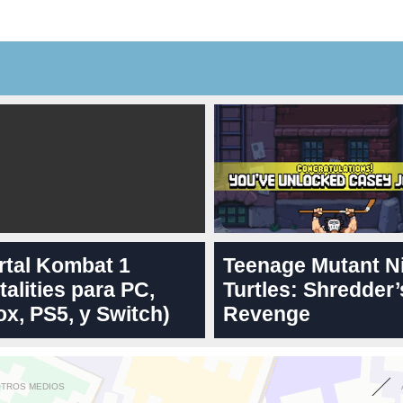
rtal Kombat 1
Teenage Mutant N
talities para PC,
Turtles: Shredder’
x, PS5, y Switch)
Revenge
OTROS MEDIOS