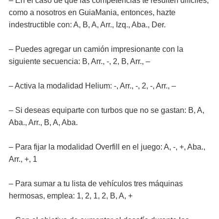
– En el caso de que las competencias te resulten difíciles,
como a nosotros en GuiaMania, entonces, hazte
indestructible con: A, B, A, Arr., Izq., Aba., Der.
– Puedes agregar un camión impresionante con la
siguiente secuencia: B, Arr., -, 2, B, Arr., –
– Activa la modalidad Helium: -, Arr., -, 2, -, Arr., –
– Si deseas equiparte con turbos que no se gastan: B, A,
Aba., Arr., B, A, Aba.
– Para fijar la modalidad Overfill en el juego: A, -, +, Aba.,
Arr., +, 1
– Para sumar a tu lista de vehículos tres máquinas
hermosas, emplea: 1, 2, 1, 2, B, A, +