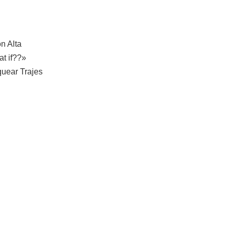
n Alta
t if??»
ear Trajes