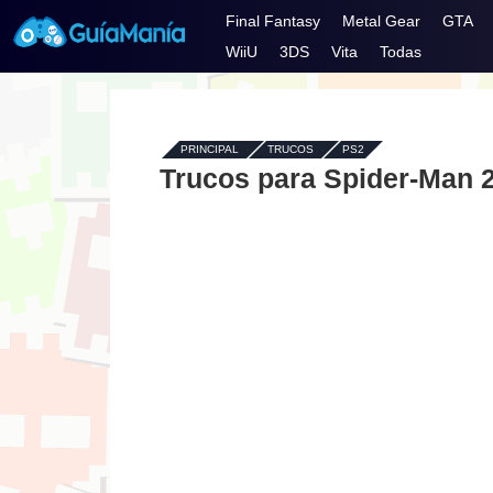
Final Fantasy
Metal Gear
GTA
WiiU
3DS
Vita
Todas
PRINCIPAL
-
TRUCOS
-
PS2
Trucos para Spider-Man 2