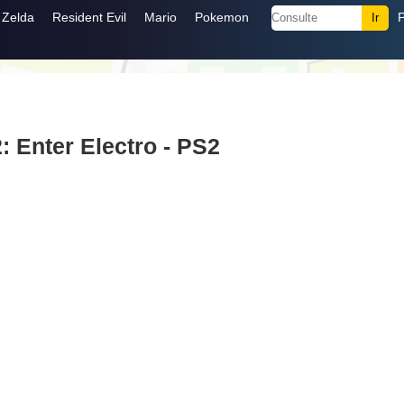
Zelda
Resident Evil
Mario
Pokemon
: Enter Electro - PS2